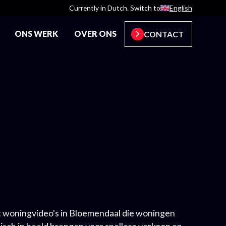
Currently in Dutch. Switch to
English
ONS WERK
OVER ONS
CONTACT
 woningvideo's in Bloemendaal die woningen
stisch in beeld brengen voor snellere verkoop en