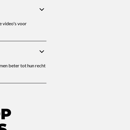
e video's voor
omen beter tot hun recht
OP
S