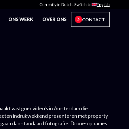
Currently in Dutch. Switch to
English
ONS WERK
OVER ONS
CONTACT
maakt vastgoedvideo's in Amsterdam die
ecten indrukwekkend presenteren met property
r gaan dan standaard fotografie. Drone-opnames