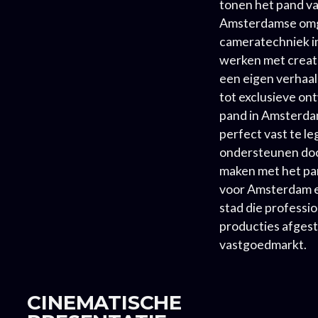
tonen het pand va
Amsterdamse omge
cameratechniek int
werken met creati
een eigen verhaal
tot exclusieve on
pand in Amsterdam
perfect vast te le
ondersteunen door
maken met het pa
voor Amsterdam e
stad die professi
producties afges
vastgoedmarkt.
CINEMATISCHE