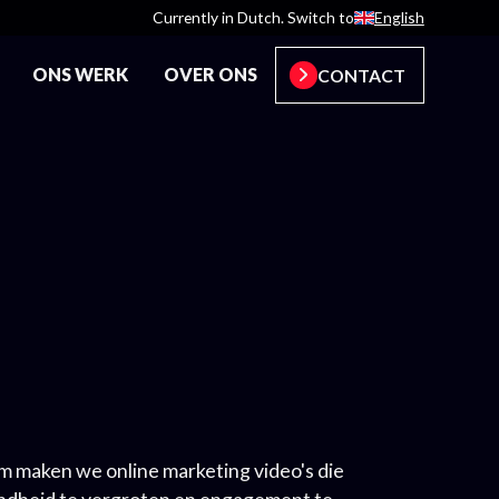
Currently in Dutch. Switch to
English
ONS WERK
OVER ONS
CONTACT
em maken we online marketing video's die
dheid te vergroten en engagement te