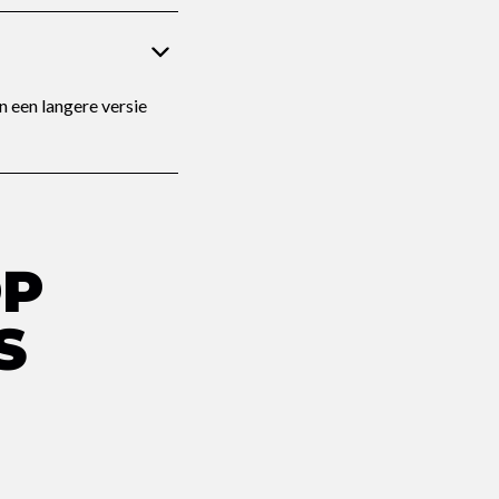
 een langere versie
OP
S