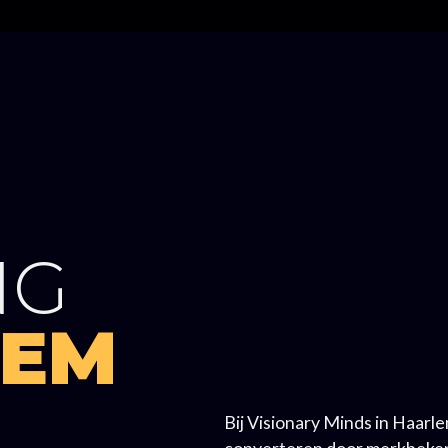
NG
LEM
Bij Visionary Minds in Haarl
converteren door merkbeken