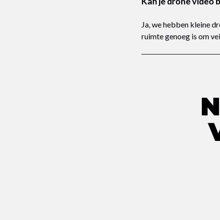
Kan je drone video 
Ja, we hebben kleine d
ruimte genoeg is om veil
N