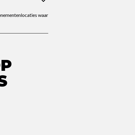
venementenlocaties waar
OP
S