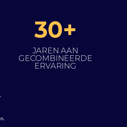
30+
JAREN AAN
GECOMBINEERDE
ERVARING
-
en.